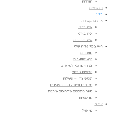
הורדות
תכשיטים
בלוג
איה בתקשורת
איה ברדיו
איה בוידאו
איה בעיתונות
האנציקלופדיה שלי
מאמרים
גוף-נפש-רוח
צמחי מרפא לפי א-ב
תרופות סבתא
תוספי מזון – פעילות
ויטמינים ומינרלים – תפקידים
ספר מתכונים-מדריכים-מתנות
מדיטציות
אודות
מי אני?