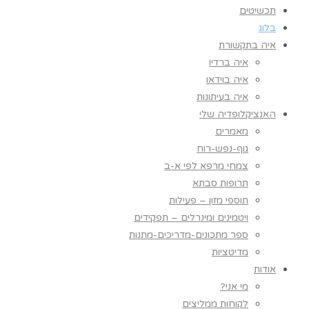
תכשיטים
בלוג
איה בתקשורת
איה ברדיו
איה בוידאו
איה בעיתונות
האנציקלופדיה שלי
מאמרים
גוף-נפש-רוח
צמחי מרפא לפי א-ב
תרופות סבתא
תוספי מזון – פעילות
ויטמינים ומינרלים – תפקידים
ספר מתכונים-מדריכים-מתנות
מדיטציות
אודות
מי אני?
לקוחות ממליצים