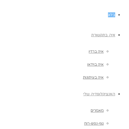
בלוג
איה בתקשורת
איה ברדיו
איה בוידאו
איה בעיתונות
האנציקלופדיה שלי
מאמרים
גוף-נפש-רוח