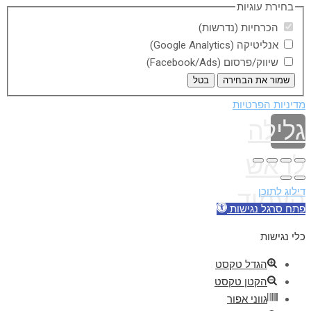
בחירת עוגיות
הכרחיות (נדרשות)
אנליטיקה (Google Analytics)
שיווק/פרסום (Facebook/Ads)
שמור את הבחירה
בטל
מדיניות הפרטיות
גלילה
לראש
דילוג לתוכן
העמוד
פתח סרגל נגישות
כלי נגישות
הגדל טקסט
הקטן טקסט
גווני אפור