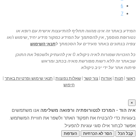
6
7
המידע באתר זה אינו מהווה תחליף להתיעצות אישית עם רופא או
נטורופת מוסמך, אין להסתמך על המידע כמקור מידע יחיד, שימוש ו/או
צפיה בנתונים באתר מעידים על הסכמתך ל
תנאי השימוש
כל הזכויות שמורות לאיה ניקולא © אין להעתיק ולשכפל את התוכן
שבאתר זה ללא רשות מפורשת מאיה בכתב ומראש
פיתוח אתר על ידי יניב ניקולא
ראשי
|
חנות
|
אודות
|
צור קשר
|
שאלות נפוצות
|
תנאי שימוש ופרטיות באתר
|
חיפוש
×
איה הוד - המרכז לנטורופתיה ורפואה משלימה
אנו משתמשים
בעוגיות כדי להבטיח את תפקוד האתר ולשפר את חוויית המשתמש.
אפשר לבחור אילו סוגי עוגיות להפעיל.
קבל הכל
הסר לא הכרחיות
העדפות