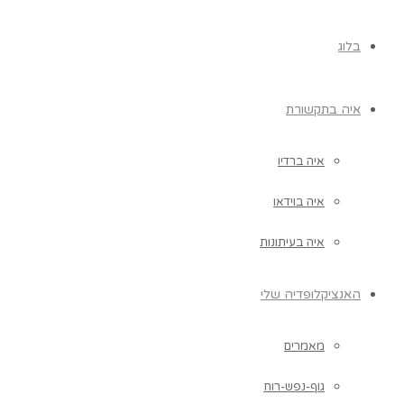
בלוג
איה בתקשורת
איה ברדיו
איה בוידאו
איה בעיתונות
האנציקלופדיה שלי
מאמרים
גוף-נפש-רוח