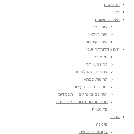
תכשיטים
בלוג
איה בתקשורת
איה ברדיו
איה בוידאו
איה בעיתונות
האנציקלופדיה שלי
מאמרים
גוף-נפש-רוח
צמחי מרפא לפי א-ב
תרופות סבתא
תוספי מזון – פעילות
ויטמינים ומינרלים – תפקידים
ספר מתכונים-מדריכים-מתנות
מדיטציות
אודות
מי אני?
לקוחות ממליצים