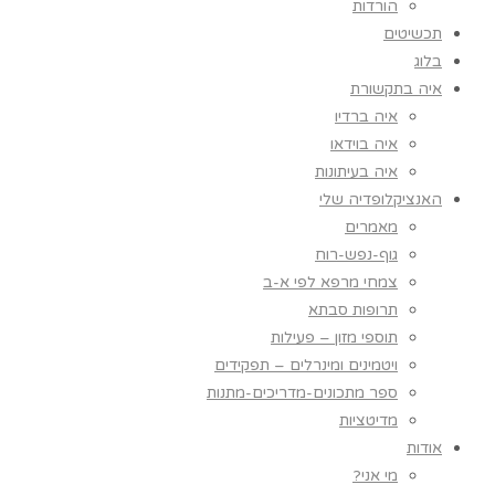
הורדות
תכשיטים
בלוג
איה בתקשורת
איה ברדיו
איה בוידאו
איה בעיתונות
האנציקלופדיה שלי
מאמרים
גוף-נפש-רוח
צמחי מרפא לפי א-ב
תרופות סבתא
תוספי מזון – פעילות
ויטמינים ומינרלים – תפקידים
ספר מתכונים-מדריכים-מתנות
מדיטציות
אודות
מי אני?