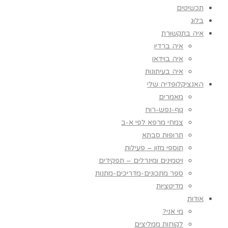
תכשיטים
בלוג
איה בתקשורת
איה ברדיו
איה בוידאו
איה בעיתונות
האנציקלופדיה שלי
מאמרים
גוף-נפש-רוח
צמחי מרפא לפי א-ב
תרופות סבתא
תוספי מזון – פעילות
ויטמינים ומינרלים – תפקידים
ספר מתכונים-מדריכים-מתנות
מדיטציות
אודות
מי אני?
לקוחות ממליצים