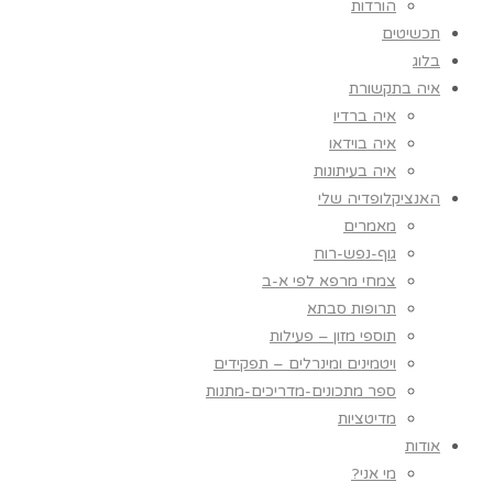
הורדות
תכשיטים
בלוג
איה בתקשורת
איה ברדיו
איה בוידאו
איה בעיתונות
האנציקלופדיה שלי
מאמרים
גוף-נפש-רוח
צמחי מרפא לפי א-ב
תרופות סבתא
תוספי מזון – פעילות
ויטמינים ומינרלים – תפקידים
ספר מתכונים-מדריכים-מתנות
מדיטציות
אודות
מי אני?