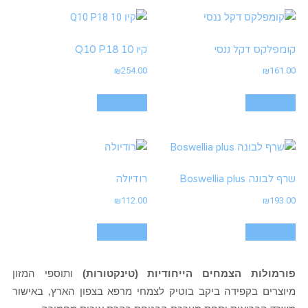
קומפלקס דקל ננסי
קיו 10 Q10 P18
₪
254.00
₪
161.00
הוספה לסל
הוספה לסל
שרף לבונה Boswellia plus
רודיולה
₪
112.00
₪
193.00
הוספה לסל
הוספה לסל
פורמולות הצמחים הייחודיות (טינקטורות)
ותוספי המזון
מיוצרים בקפידה ביקב בוטיק לצמחי מרפא בצפון הארץ, באישור