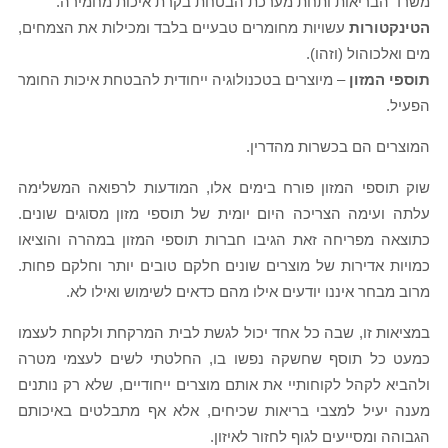
משרד הבריאות ותחת מערכת הבטחת בקרת איכות מחמירה.
הטינקטורות
עשויות מחומרים טבעיים בלבד ומכילות את הצמחים,
מים ואלכוהול (וזהו).
תוספי המזון
–
מיוצרים בטכנולוגיה ייחודית להבטחת איכות החומר
הפעיל.
המוצרים הם בכשרות מהדרין.
שוק תוספי המזון פורח בימים אלו, המודעות לרפואה המשלימה
עלתה ועימה הצריכה היום יומית של תוספי מזון מסוגים שונים.
כתוצאה מפריחה זאת הגיבו חברות תוספי המזון במהרה והוציאו
כמויות אדירות של מוצרים שונים חלקם טובים יותר וחלקם פחות.
מרוב מבחר איננו יודעים אילו מהם כדאים לשימוש ואילו לא.
במציאות זו, שבה כל אחד יכול לגשת לבית המרקחת ולקחת לעצמו
כמעט כל תוסף שחשקה נפשו בו, החלטתי לשים לעצמי מטרה
ולהביא לקהל לקוחותיי את אותם מוצרים ייחודיים, שלא רק נותנים
מענה יעיל למצבי בריאות שכיחים, אלא אף מתבלטים באיכותם
הגבוהה ומסייעים לגוף לחזור לאיזון.