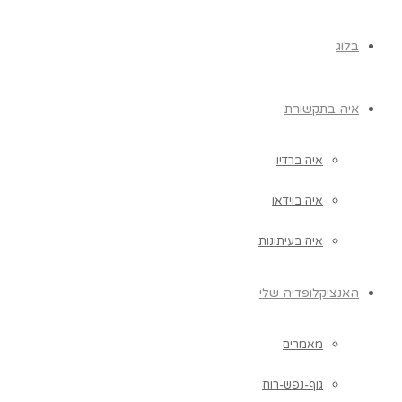
בלוג
איה בתקשורת
איה ברדיו
איה בוידאו
איה בעיתונות
האנציקלופדיה שלי
מאמרים
גוף-נפש-רוח