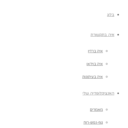
בלוג
איה בתקשורת
איה ברדיו
איה בוידאו
איה בעיתונות
האנציקלופדיה שלי
מאמרים
גוף-נפש-רוח