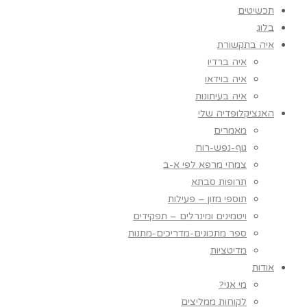
תכשיטים
בלוג
איה בתקשורת
איה ברדיו
איה בוידאו
איה בעיתונות
האנציקלופדיה שלי
מאמרים
גוף-נפש-רוח
צמחי מרפא לפי א-ב
תרופות סבתא
תוספי מזון – פעילות
ויטמינים ומינרלים – תפקידים
ספר מתכונים-מדריכים-מתנות
מדיטציות
אודות
מי אני?
לקוחות ממליצים