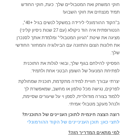
חוקי המשחק ואת המטבוליים שלך. כעת, חוקי החודש
תמיד מנצחים את חוקי השבוע!
ב"הקוד ההורמונלי לירידה במשקל לנשים בגיל +40",
הנטורופתית איה הוד ניקולא (עם 27 שנות ניסיון קליני)
מציגה את שיטת "הגיוון המטבולי" ומלמדת אותך לסנכרן
את חלונות הצום והתזונה עם הביולוגיה והמחזור החודשי
שלך.
הפסיקי להילחם בגוף שלך, ובואי לגלות את התוכנית
לפתיחת המנעול של השומן הבטני אחת ולתמיד.
יצרתי עבורך חוויית למידה מתקדמת, תוכנית שמחולקת
לפרקים, נגישה מכל טלפון או מחשב, שמאפשרת לך
ללמוד בצורה מודולרית, לסמן וי על שיעורים שסיימת,
ולנהל מעקב מטבולי אמיתי.
רוצה הצצה חינמית לתוכן העניינים של התוכנית?
לחצי כאן: תוכן העניניינים של הקוד ההורמונלי
למי מתאים המדריך הזה?