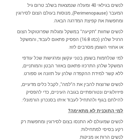
לנשים בגילאי 40 ומעלה שנמצאות בשלב טרום גיל
המעבר (Perimenopause), מנוסות בעולם הצום לסירוגין
ומחפשות את קפיצת המדרגה הבאה.
לנשים שחוות "תקיעה" במשקל ומגלות שפרוטוקול הצום
הרגיל שלהן (כמו 16:8) הפסיק פתאום לעבוד, והמשקל
או אחוזי השומן מסרבים לזוז.
למי שנלחמות בשומן בטני עקשן ומרגישות שכל עודפי
המשקל שלהן התרכזו פתאום באזור הבטן והמותניים,
ללא קשר למידת ההקפדה שלהן על תזונה או ספורט.
לנשים שרוצות להבין את ה"למה", לקבל כלים מדעיים,
פיזיולוגיים ונטורופתיים בגובה העיניים, כדי להפסיק
להילחם בגוף ולהתחיל לעבוד איתו בסנכרון הורמונלי.
למי התוכנית לא מתאימה?
לנשים שמעולם לא התנסו בצום לסירוגין ומחפשות רק
רקע בסיסי למתחילות.
לנשים הרות או מניקות.