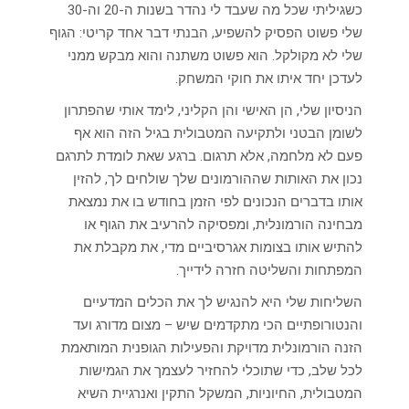
כשגיליתי שכל מה שעבד לי נהדר בשנות ה-20 וה-30
שלי פשוט הפסיק להשפיע, הבנתי דבר אחד קריטי: הגוף
שלי לא מקולקל. הוא פשוט משתנה והוא מבקש ממני
לעדכן יחד איתו את חוקי המשחק.
הניסיון שלי, הן האישי והן הקליני, לימד אותי שהפתרון
לשומן הבטני ולתקיעה המטבולית בגיל הזה הוא אף
פעם לא מלחמה, אלא תרגום. ברגע שאת לומדת לתרגם
נכון את האותות שההורמונים שלך שולחים לך, להזין
אותו בדברים הנכונים לפי הזמן בחודש בו את נמצאת
מבחינה הורמונלית, ומפסיקה להרעיב את הגוף או
להתיש אותו בצומות אגרסיביים מדי, את מקבלת את
המפתחות והשליטה חזרה לידייך.
השליחות שלי היא להנגיש לך את הכלים המדעיים
והנטורופתיים הכי מתקדמים שיש – מצום מדורג ועד
הזנה הורמונלית מדויקת והפעילות הגופנית המותאמת
לכל שלב, כדי שתוכלי להחזיר לעצמך את הגמישות
המטבולית, החיוניות, המשקל התקין ואנרגיית השיא