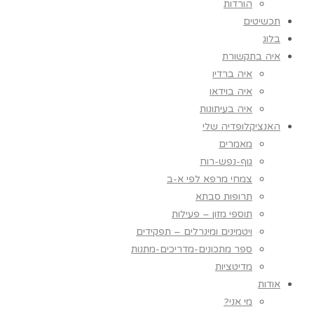
הורדות
תכשיטים
בלוג
איה בתקשורת
איה ברדיו
איה בוידאו
איה בעיתונות
האנציקלופדיה שלי
מאמרים
גוף-נפש-רוח
צמחי מרפא לפי א-ב
תרופות סבתא
תוספי מזון – פעילות
ויטמינים ומינרלים – תפקידים
ספר מתכונים-מדריכים-מתנות
מדיטציות
אודות
מי אני?