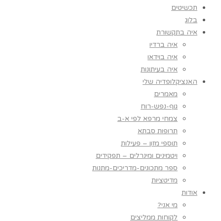
תכשיטים
בלוג
איה בתקשורת
איה ברדיו
איה בוידאו
איה בעיתונות
האנציקלופדיה שלי
מאמרים
גוף-נפש-רוח
צמחי מרפא לפי א-ב
תרופות סבתא
תוספי מזון – פעילות
ויטמינים ומינרלים – תפקידים
ספר מתכונים-מדריכים-מתנות
מדיטציות
אודות
מי אני?
לקוחות ממליצים