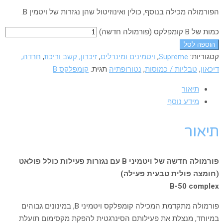
הפורמולה מכילה בנוסף, כולין ואינוזיטול שהן נגזרות של ויטמין B.
כמות של B קומפלקס (פורמולה חדשה)
הוספה לסל
קטגוריות:
Supreme
,
ויטמינים ומינרלים
,
זיכרון, קשב וריכוז
,
חרדה,
דיכאון
,
טבליות / כמוסות
,
נטורופתיה
תגית:
קומפלקס B
תיאור
מידע נוסף
תיאור
פורמולה חדשה של ויטמיני B עם נגזרות פעילות כולל פולאט
(חומצה פולית טבעית פעילה)
B-50 complex
פורמולה מתקדמת המכילה קומפלקס ויטמיני
,B
במינונים גבוהים
במיוחד, מנצלת את פעילותם הסינרגטית להפקת מקסימום תועלת