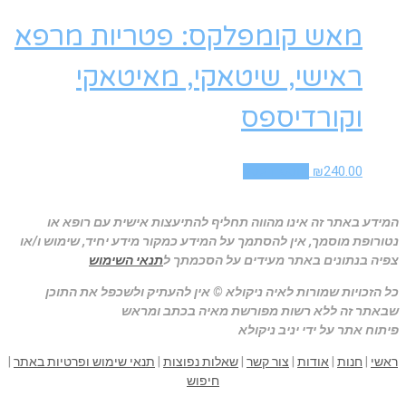
מאש קומפלקס: פטריות מרפא
ראישי, שיטאקי, מאיטאקי
וקורדיספס
240.00
₪
הוספה לסל
המידע באתר זה אינו מהווה תחליף להתיעצות אישית עם רופא או
נטורופת מוסמך, אין להסתמך על המידע כמקור מידע יחיד, שימוש ו/או
צפיה בנתונים באתר מעידים על הסכמתך ל
תנאי השימוש
כל הזכויות שמורות לאיה ניקולא © אין להעתיק ולשכפל את התוכן
שבאתר זה ללא רשות מפורשת מאיה בכתב ומראש
פיתוח אתר על ידי יניב ניקולא
ראשי
|
חנות
|
אודות
|
צור קשר
|
שאלות נפוצות
|
תנאי שימוש ופרטיות באתר
|
חיפוש