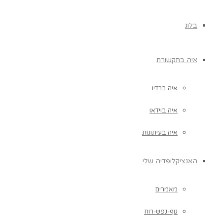
בלוג
איה בתקשורת
איה ברדיו
איה בוידאו
איה בעיתונות
האנציקלופדיה שלי
מאמרים
גוף-נפש-רוח