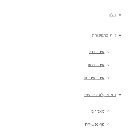
בלוג
איה בתקשורת
איה ברדיו
איה בוידאו
איה בעיתונות
האנציקלופדיה שלי
מאמרים
גוף-נפש-רוח