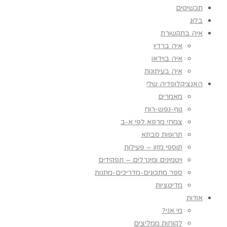
תכשיטים
בלוג
איה בתקשורת
איה ברדיו
איה בוידאו
איה בעיתונות
האנציקלופדיה שלי
מאמרים
גוף-נפש-רוח
צמחי מרפא לפי א-ב
תרופות סבתא
תוספי מזון – פעילות
ויטמינים ומינרלים – תפקידים
ספר מתכונים-מדריכים-מתנות
מדיטציות
אודות
מי אני?
לקוחות ממליצים