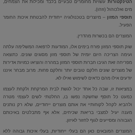
הטינקטורות
עשויות מחומרים טבעיים בלבד ומכילות את הצמחים,
מים ואלכוהול (וזהו).
תוספי המזון
–
מיוצרים בטכנולוגיה ייחודית להבטחת איכות החומר
הפעיל.
המוצרים הם בכשרות מהדרין.
שוק תוספי המזון פורח בימים אלו, המודעות לרפואה המשלימה עלתה
ועימה הצריכה היום יומית של תוספי מזון מסוגים שונים. כתוצאה
מפריחה זאת הגיבו חברות תוספי המזון במהרה והוציאו כמויות אדירות
של מוצרים שונים חלקם טובים יותר וחלקם פחות. מרוב מבחר איננו
יודעים אילו מהם כדאים לשימוש ואילו לא.
במציאות זו, שבה כל אחד יכול לגשת לבית המרקחת ולקחת לעצמו
כמעט כל תוסף שחשקה נפשו בו, החלטתי לשים לעצמי מטרה
ולהביא לקהל לקוחותיי את אותם מוצרים ייחודיים, שלא רק נותנים
מענה יעיל למצבי בריאות שכיחים, אלא אף מתבלטים באיכותם
הגבוהה ומסייעים לגוף לחזור לאיזון.
המוצרים המובאים כאן הם בעלי
ייחודיות, בעלי איכות גבוהה ללא