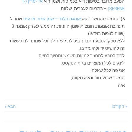
הפעם מדובר בטיפות ולא בכמוסות ושמן הוא
איי-סרין (I-
SERENE)
– בתרגום לעברית: שלווה.
5) החמישי והחשוב הוא
אומגה בלנד – שמן אצות וזרעים
שמכיל
תערובת אומגות, חומצות שומן חיוניות. זה ממש לא רק אומגה 3
(שווה לצפות בוידאו).
ללא ספק הטבע התברך ביכולת לעזור לנו וכל שנותר לנו לעשות
זה להושיט יד ולהיעזר בו.
לתת לטבע להחזיר לנו את השמש והחיוך לחיים.
לינקים לכל המוצרים בגוף הטקסט.
אני פה לכל שאלה!
המשך שבוע טוב ומלא תקווה,
איה
 הקודם
הבא »