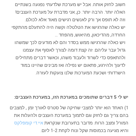
חשוב לחזק אותה. אבל יש מערכת שלדעתי נפגעה בשנתיים
האלה יותר. הרבה יותר. כן, אני מדברת על מערכת העצבים!
וזה לא תופס אך ורק לאנשים רגישים מאוד אלא לכולם.
יש כאלה שהרגישו את הטלטלה וקשה היה להתעלם מהתקפי
החרדה, מהדיכאון, מהיאוש, מהפחד …
ויש כאלה שהרגישו ממש בסדר והם לא מודעים לכך שמשהו
גדול עבר עליהם. זה קצת דומה לצורך לאסוף את עצמנו
ולהתאפס כדי לשרוד ולעבוד משהו, וכאשר דברים מתחילים
לדעוך ולהירגע, פתאום יש נפילה ואז מבינים שהיינו במוד
הישרדותי ושכעת המערכות שלנו צועקות לעזרה.
יש לי 5 דברים שתומכים במערכת הזו, במערכת העצבים:
1) האחד הוא יותר למצבי שחיקה של סטרס לאורך זמן , למצבים
בהם צריך גם לחזק וגם לתמוך במערכת העצבים ולהעלות את
המורל ומצב הרוח. מדובר בתערובת שנקראת
איי.די קומפלקס
והיא מגיעה בכמוסות שקל ונוח לקחת 1-2 ליום.