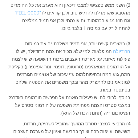
2) השני ממש ספציפי למצבי דיכאון והוא מערב את כל החומרים
מהטבע שיגרמו לנו להרגיש טוב ולכן קוראים לו
"FEEL GOOD"
וגם הוא מגיע בכמוסות. זה עוצמתי ולכן אני תמיד ממליצה
להתחיל רק עם כמוסה 1 בלבד ביום.
3) במצבים קשים יותר, אני תמיד משלבת גם את כמוסות
הרודיולה
המופלאות. למי שלא מכיר את צמח הרודיולה, יש לו
פעילות מאזנת על מערכת העצבים בזכות ההשפעה שיש לצמח
על הורמונים מונואמינים (סרוטונין, דופמין ונור-אפינפרין) בקליפת
המח, גזע המח ובהיפותלמוס ע"י עיכוב של אנזימים הגורמים
למונואמינים להתפרק מהר ובכך משפרים את הספיגה שלהם
בסינפסה במוח.
בנוסף, לרודיולה יש פעילות מאזנת על הפרשת הורמונים באדרנל
במצבי סטרס והצמח מפחיתת השפעה של הורמוני סטרס על
המיטוכונדריה (תחנת הכח של התא).
4) הרביעי למצבי סטרס ממושך שהוביל לשחיקה, חרדות,
תשישות ועייפות רבה וצורך בהרגעה ואיזון של מערכת העצבים.