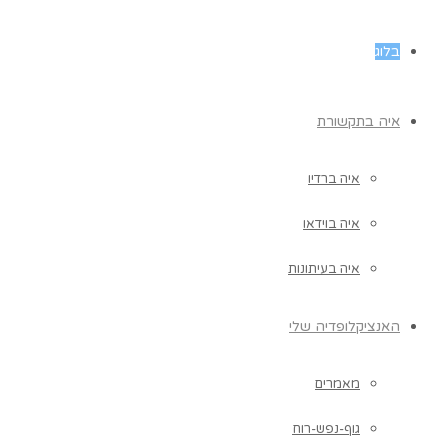
בלוג
איה בתקשורת
איה ברדיו
איה בוידאו
איה בעיתונות
האנציקלופדיה שלי
מאמרים
גוף-נפש-רוח