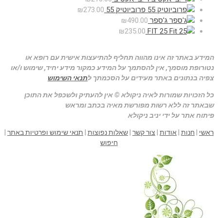
פרוביוטיק 55
273.00
₪
ג'ספר
490.00
₪
₪
235.00
FIT 25
המידע באתר זה אינו מהווה תחליף להתיעצות אישית עם רופא או
נטורופת מוסמך, אין להסתמך על המידע כמקור מידע יחיד, שימוש ו/או
צפיה בנתונים באתר מעידים על הסכמתך ל
תנאי השימוש
כל הזכויות שמורות לאיה ניקולא © אין להעתיק ולשכפל את התוכן
שבאתר זה ללא רשות מפורשת מאיה בכתב ומראש
פיתוח אתר על ידי יניב ניקולא
ראשי
|
חנות
|
אודות
|
צור קשר
|
שאלות נפוצות
|
תנאי שימוש ופרטיות באתר
|
חיפוש