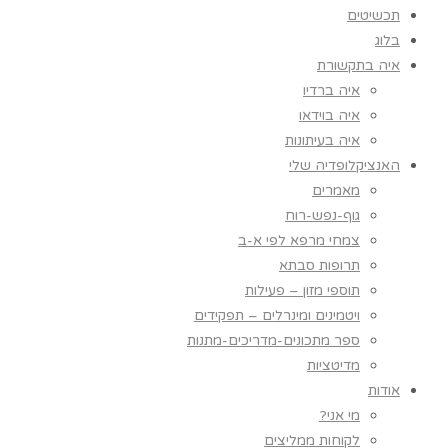
תכשיטים
בלוג
איה בתקשורת
איה ברדיו
איה בוידאו
איה בעיתונות
האנציקלופדיה שלי
מאמרים
גוף-נפש-רוח
צמחי מרפא לפי א-ב
תרופות סבתא
תוספי מזון – פעילות
ויטמינים ומינרלים – תפקידים
ספר מתכונים-מדריכים-מתנות
מדיטציות
אודות
מי אני?
לקוחות ממליצים