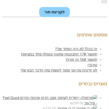
פה
לקביעת תור
פוסטים אחרונים
זה בכלל לא היה הפחד שלי!
תקשור 17# התבוננות שקטה ונטולת פחד במציאות
תקשור 16# זה קורה!
טורנדו
לא יודע/ת מה אני אמור לעשות ומה הדבר הבא שלי
מוצרים נבחרים
Feel Good
- פיל גוד
299.00
₪
די.בי אקטיב
216.00
₪