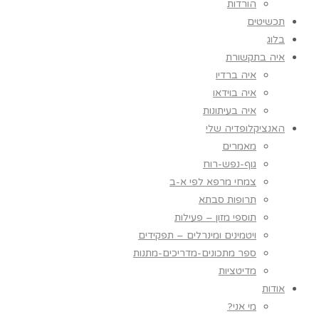
הורדות
תכשיטים
בלוג
איה בתקשורת
איה ברדיו
איה בוידאו
איה בעיתונות
האנציקלופדיה שלי
מאמרים
גוף-נפש-רוח
צמחי מרפא לפי א-ב
תרופות סבתא
תוספי מזון – פעילות
ויטמינים ומינרלים – תפקידים
ספר מתכונים-מדריכים-מתנות
מדיטציות
אודות
מי אני?