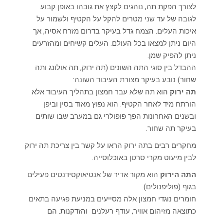
לצורך הפקת תה, נוהגים לקצץ את גובהו באופן קבוע
לגובה של עד שני מטרים להקל על הקטיף ולשמור על
איכות העלים. הצמח גדל בעיקר בדרום מזרח אסיה, אך
היום ניתן למצאו בכל העולם. העלים קשיחים ומהזרעים
ניתן להפיק שמן.
ההבדל בין סוגי התה השונים (תה ירוק, תה אולונג ותה
שחור) נובע בעיקר מצורת העיבוד השונה:
תה ירוק
הוא תה שלא עבר חמצון בתהליך העיבוד אלא
הורתח מיד לאחר הקטיף. הוא נפוץ מאוד בסין וביפן
ובשנים האחרונות הפך פופולרי גם במערב שבו שותים
בעיקר תה שחור.
מחקרים רבים בתה ירוק הראו על קשר בין צריכת תה ירוק
לבין מיעוט מקרי סרטן באוכלוסייה.
התה הירוק
הוא מקור אדיר של אנטיאוקסידנטים פעילים
בגוף (פוליפנולים).
חומרים נוגדי חמצון אלה מסייעים במניעת פגיעה בתאים
כתוצאה מזיהום אוויר, עודף רעלנים והזדקנות. הם