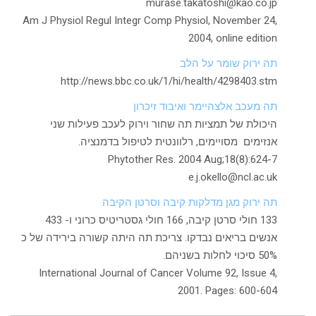
murase.takatoshi@kao.co.jp
Am J Physiol Regul Integr Comp Physiol, November 24,
2004, online edition
תה ירוק שומר על הלב
http://news.bbc.co.uk/1/hi/health/4298403.stm
תה מעכב אלצהיימר ואיבוד זיכרון
היכולת של תמציות תה שחור וירוק לעכב פעילות שני
אנזימים מסויימים, רלוונטית לטיפול בדמנציה.
Phytother Res. 2004 Aug;18(8):624-7
e.j.okello@ncl.ac.uk
תה ירוק מגן מדלקות קיבה וסרטן הקיבה
133 חולי סרטן קיבה, 166 חולי גסטריטיס כרוני ו- 433
אנשים בריאים נבדקו. צריכת תה היתה קשורה בירידה של כ
50% סיכוי לחלות בשניהם.
International Journal of Cancer Volume 92, Issue 4,
2001. Pages: 600-604