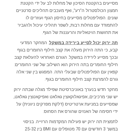
מסייעים בהקטנת הסיכון של מחלות לב על ידי הקטנת
חמצון הכולסטרול ה"רע", ואף מעכבים תהליכים סרטניים
שונים. הפוליפנולים מסייעים בחיסון הגוף ועוזרים לו
להתמודד עם מחלות רבות, לשפר תהליכי עיכול ולהגביר
את תחושות הויטאליות והרעננות של הגוף.
תה ירוק יכול לסייע בירידה במשקל
. המחקר המדעי
קבע, כי התה הירוק מעלה את קצב חילוף החומרים בגוף
ובכך מסייע לירידה במשקל. הגורם האחראי להעלאת קצב
חילוף החומרים בתה הירוק הוא השילוב של שני החומרים:
קפאין עם הפוליפנולים שבעלי התה. המפגש בין שני אלה
גורם להמרצת קצב חילוף החומרים בגוף.
מחקר חדש בנערך באוניברסיטת שפילד מגלה שבתה ירוק
יש שני מרכיבים, אפיגאלוקאצין גאלאט ואפיקאטצין גאלאט,
שמסייעים במניעת ארטריטיס (דלקת מפרקים ניוונית) על
ידי חסימה של האנזים שהורס את הסחוס.
לתמצית תה ירוק יש פעילות המקדמות הרזייה. בניסוי
במשך 3 חודשים עם 70 מטופלים עם BMI בין 25-32