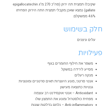
שקיבלו תמצית תה ירוק (סה"כ 270 מ"ג epigallocatechin
gallate) נמצא שאכן מקבלי תמצית התה הירוק הפחיתו
4.6% ממשקלם.
חלק בשימוש
עלים וניצנים
פעילויות
משפר את חילוף החומרים בגוף
מסייע לירידה במשקל
מנקה רעלים
אנטי סרטני, מונע היווצרות תאים סרטניים ומוטציות
גנטיות כתוצאה מעישון
Antioxidant – אנטי אוקסידנט רב עוצמה
מפחית כולסטרול ומונע את החמצון שלו
Anti-inflammatory – נלחם בדלקות שונות