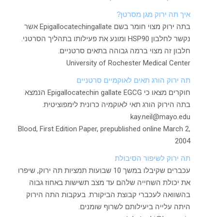
איך תה ירוק מגן מסרטן?
בתה ירוק מצוי חומר בשם
E
pigallocatechingallate אשר
נקשר לחלבון HSP90 ומונע את פעילותו בתהליך הסרטני.
חלבון זה מצוי ברמה גבוהה בתאים סרטניים.
University of Rochester Medical Center
תה ירוק הורג תאים לאוקמיים סרטניים
חוקרים מצאו כי Epigallocatechin gallate EGCG הנמצא
בתה הירוק הורג תאי לאוקמיה כרונית לימפוציטית.
kay.neil@mayo.edu
Blood, First Edition Paper, prepublished online March 2,
2004
תה ירוק לשיפור הסיבולת
עכברים שקיבלו במשך 10 שבועות תמציות תה ירוק, שיפרו
את יכולת השחייה שלהם עד מצב תשישות באחוז גבוה
בהשוואה לעכברי קבוצת הביקורת. בעקבות התה הירוק
היתה עלייה ביעילותם לשרוף שומנים.