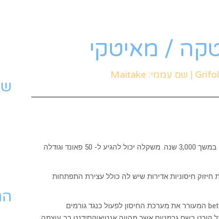
קה / מאיטקי
שי
פטרייה זו שימשה את הסינים והיפנים למטרות ריפוי במשך 3,000 שנה. משקלה יכול להגיע ל- 50 פאונד וגודלה
ת חיזוק חיסוניות אדירות שיש לה כולל עצירת התפתחות
הת
מחקרים מצאו בפטריה פוליסכריד בשם beta-D-glucan המעורר את מערכת החיסון לפעול כנגד גורמים
רל קורט בשם גרמניום אשר מהווה אנטיאוקסידנט רב עוצמה