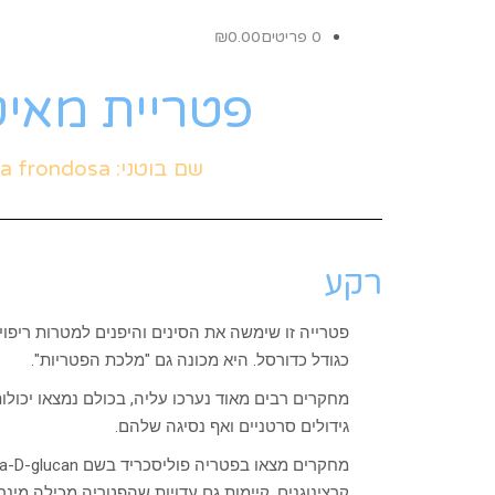
0 פריטים
0.00
₪
פטריית מאיט
שם בוטני: Grifola frondosa | שם עממי: Maitake
רקע
כגודל כדורסל. היא מכונה גם "מלכת הפטריות".
מחקרים רבים מאוד נערכו עליה, בכולם נמצאו יכולו
גידולים סרטניים ואף נסיגה שלהם.
קרצינוגנים. קיימות גם עדויות שהפטריה מכילה מינ