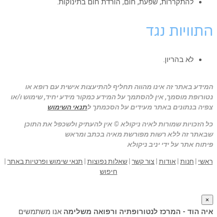
להתקררות, שפעת, חום, הורדת חום בתינוקות.
התוויות נגד
לא בהריון.
המידע באתר זה אינו מהווה תחליף להתיעצות אישית עם רופא או
נטורופת מוסמך, אין להסתמך על המידע כמקור מידע יחיד, שימוש ו/או
צפיה בנתונים באתר מעידים על הסכמתך ל
תנאי השימוש
כל הזכויות שמורות לאיה ניקולא © אין להעתיק ולשכפל את התוכן
שבאתר זה ללא רשות מפורשת מאיה בכתב ומראש
פיתוח אתר על ידי יניב ניקולא
ראשי
|
חנות
|
אודות
|
צור קשר
|
שאלות נפוצות
|
תנאי שימוש ופרטיות באתר
|
חיפוש
×
איה הוד - המרכז לנטורופתיה ורפואה משלימה
אנו משתמשים