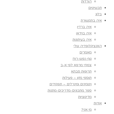
הורדות
תכשיטים
בלוג
איה בתקשורת
איה ברדיו
איה בוידאו
איה בעיתונות
האנציקלופדיה שלי
מאמרים
גוף-נפש-רוח
צמחי מרפא לפי א-ב
תרופות סבתא
תוספי מזון – פעילות
ויטמינים ומינרלים – תפקידים
ספר מתכונים-מדריכים-מתנות
מדיטציות
אודות
מי אני?