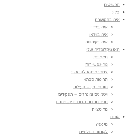
תכשיטים
בלוג
איה בתקשורת
איה ברדיו
איה בוידאו
איה בעיתונות
האנציקלופדיה שלי
מאמרים
גוף-נפש-רוח
צמחי מרפא לפי א-ב
תרופות סבתא
תוספי מזון – פעילות
ויטמינים ומינרלים – תפקידים
ספר מתכונים-מדריכים-מתנות
מדיטציות
אודות
מי אני?
לקוחות ממליצים