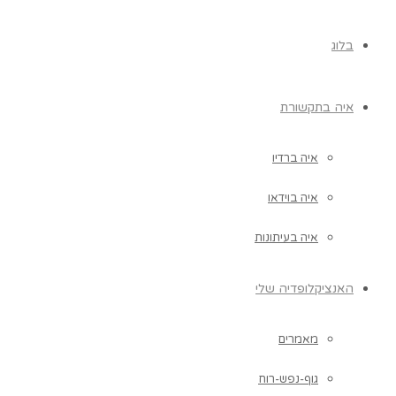
בלוג
איה בתקשורת
איה ברדיו
איה בוידאו
איה בעיתונות
האנציקלופדיה שלי
מאמרים
גוף-נפש-רוח