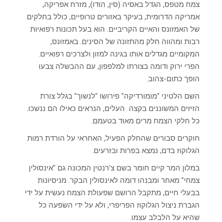
צמח מטפס, הגדל באסיה (סין, הודו), מזרח אפריקה,
אמריקה הדרומית, בעיקר באזורים טרופיים, כולל בחלקים
של האמזונס והאיים הקריביים. הוא בעל תכונות רפואיות
רבות ומהווה חלק מהתזונה של הסינים. באמזונס,
המקומיים מגדלים אותו בגינה למזון ולצרכים רפואיים.
הפרי ירוק ודומה בצורתו למלפפון, עם ההבשלה צבעו
הופך כתום-צהוב.
השם הלטיני "מומורדיקה" פירושו "לנשוך" בגלל צורת
הזיזים המשוננים בקצה העלים, הנראים כאילו הם ננשכו.
כל חלקי הצמח מרים מאוד בטעמם.
חוקרים סבורים שהחלק הפעיל, האחראי על הורדת רמות
הגלוקוז בדם, נמצא בפרות ובזרעים.
במלון המר קיים חומר בשם צ'רנטין המכונה גם "אינסולין
צמחי" מאחר ומבנהו דומה לאינסולין הבקר. מניסיונות
בבעלי חיים, מתקבל הרושם שפעולת הצמח נעשית על ידי
הגברת ניצול הגלוקוז הפריפרי, ולא על ידי השפעה כל
שהיא על הלבלב עצמו.