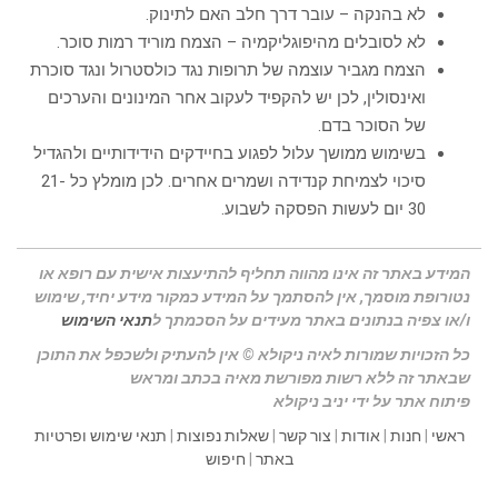
לא בהנקה – עובר דרך חלב האם לתינוק.
לא לסובלים מהיפוגליקמיה – הצמח מוריד רמות סוכר.
הצמח מגביר עוצמה של תרופות נגד כולסטרול ונגד סוכרת
ואינסולין, לכן יש להקפיד לעקוב אחר המינונים והערכים
של הסוכר בדם.
בשימוש ממושך עלול לפגוע בחיידקים הידידותיים ולהגדיל
סיכוי לצמיחת קנדידה ושמרים אחרים. לכן מומלץ כל 21-
30 יום לעשות הפסקה לשבוע.
המידע באתר זה אינו מהווה תחליף להתיעצות אישית עם רופא או
נטורופת מוסמך, אין להסתמך על המידע כמקור מידע יחיד, שימוש
ו/או צפיה בנתונים באתר מעידים על הסכמתך ל
תנאי השימוש
כל הזכויות שמורות לאיה ניקולא © אין להעתיק ולשכפל את התוכן
שבאתר זה ללא רשות מפורשת מאיה בכתב ומראש
פיתוח אתר על ידי יניב ניקולא
ראשי
|
חנות
|
אודות
|
צור קשר
|
שאלות נפוצות
|
תנאי שימוש ופרטיות
באתר
|
חיפוש