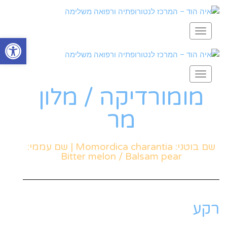
תפריט
פתח סרגל
תפריט
מומורדיקה / מלון
מר
שם בוטני: Momordica charantia | שם עממי:
Bitter melon / Balsam pear
רקע