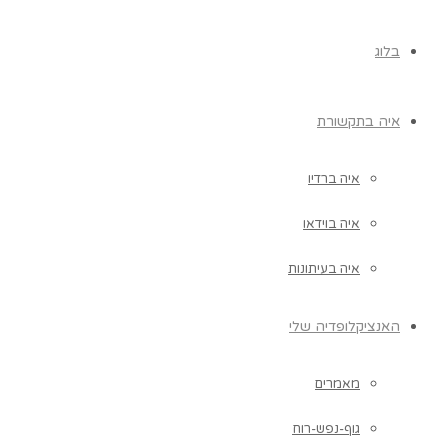
בלוג
איה בתקשורת
איה ברדיו
איה בוידאו
איה בעיתונות
האנציקלופדיה שלי
מאמרים
גוף-נפש-רוח