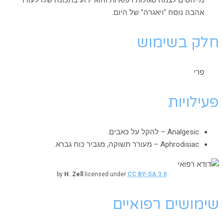
מייחסים לצמח סגולות רפואיות והוא ידוע בתכונה שלו לעורר
אהבה נוסח "ויאגרה" של היום.
חלק בשימוש
פרי
פעילויות
Analgesic – להקל על כאבים.
Aphrodisiac – מעורר תשוקה, מגביר כוח גברא.
by
H. Zell
licensed under
CC BY-SA 3.0
שימושים רפואיים