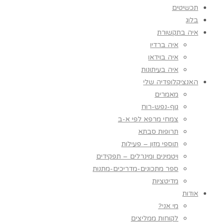
תכשיטים
בלוג
איה בתקשורת
איה ברדיו
איה בוידאו
איה בעיתונות
האנציקלופדיה שלי
מאמרים
גוף-נפש-רוח
צמחי מרפא לפי א-ב
תרופות סבתא
תוספי מזון – פעילות
ויטמינים ומינרלים – תפקידים
ספר מתכונים-מדריכים-מתנות
מדיטציות
אודות
מי אני?
לקוחות ממליצים