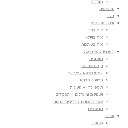
הורדות
תכשיטים
בלוג
איה בתקשורת
איה ברדיו
איה בוידאו
איה בעיתונות
האנציקלופדיה שלי
מאמרים
גוף-נפש-רוח
צמחי מרפא לפי א-ב
תרופות סבתא
תוספי מזון – פעילות
ויטמינים ומינרלים – תפקידים
ספר מתכונים-מדריכים-מתנות
מדיטציות
אודות
מי אני?