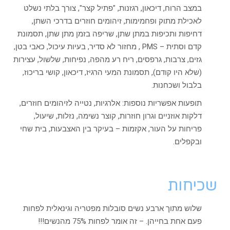
במצב הרוח, דיכאון, רגזנות, "פתיל קצר", צורך בלתי נשלט
לאכילת מתוק ופחמימות, זיהומים חוזרים בדרכי השתן,
דחיפות ותכיפות במתן שתן, שריפה בזמן מתן שתן, תסמונת
קדם וסתית – PMS , מחזור לא סדיר, בעיות עיכול, כאבי בטן,
גזים, צרבות, גרפסים, ריח רע מהפה, נפיחות, שלשול, עצירות
(שלא היו קודם), תסמונת המעי הרגיז, דיכאון, קושי בריכוז,
בלבול ושכחנות.
תופעות אפשריות נוספות: אלרגיות, נטייה לזיהומים חוזרים,
דלקות אוזניים וגרון חוזרות, קוצר נשימה, נזלות, שיעול,
פריחות על העור, אקזמות – בעיקר בין האצבעות, בית שחי
ובקפלים.
שכיחות
שלוש מתוך ארבע נשים סובלות מפטריה וגינאלית לפחות
פעם אחת בחייהן. – זה אומר לפחות 75% מהנשים!!!