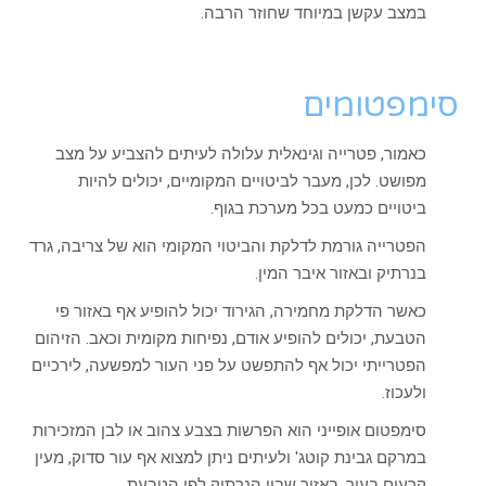
במצב עקשן במיוחד שחוזר הרבה.
סימפטומים
כאמור, פטרייה וגינאלית עלולה לעיתים להצביע על מצב
מפושט. לכן, מעבר לביטויים המקומיים, יכולים להיות
ביטויים כמעט בכל מערכת בגוף.
הפטרייה גורמת לדלקת והביטוי המקומי הוא של צריבה, גרד
בנרתיק ובאזור איבר המין.
כאשר הדלקת מחמירה, הגירוד יכול להופיע אף באזור פי
הטבעת, יכולים להופיע אודם, נפיחות מקומית וכאב. הזיהום
הפטרייתי יכול אף להתפשט על פני העור למפשעה, לירכיים
ולעכוז.
סימפטום אופייני הוא הפרשות בצבע צהוב או לבן המזכירות
במרקם גבינת קוטג' ולעיתים ניתן למצוא אף עור סדוק, מעין
קרעים בעור, באזור שבין הנרתיק לפי הטבעת.