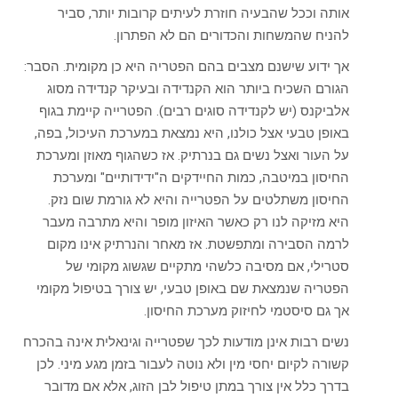
אותה וככל שהבעיה חוזרת לעיתים קרובות יותר, סביר
להניח שהמשחות והכדורים הם לא הפתרון.
אך ידוע שישנם מצבים בהם הפטריה היא כן מקומית. הסבר:
הגורם השכיח ביותר הוא הקנדידה ובעיקר קנדידה מסוג
אלביקנס (יש לקנדידה סוגים רבים). הפטרייה קיימת בגוף
באופן טבעי אצל כולנו, היא נמצאת במערכת העיכול, בפה,
על העור ואצל נשים גם בנרתיק. אז כשהגוף מאוזן ומערכת
החיסון במיטבה, כמות החיידקים ה"ידידותיים" ומערכת
החיסון משתלטים על הפטרייה והיא לא גורמת שום נזק.
היא מזיקה לנו רק כאשר האיזון מופר והיא מתרבה מעבר
לרמה הסבירה ומתפשטת. אז מאחר והנרתיק אינו מקום
סטרילי, אם מסיבה כלשהי מתקיים שגשוג מקומי של
הפטריה שנמצאת שם באופן טבעי, יש צורך בטיפול מקומי
אך גם סיסטמי לחיזוק מערכת החיסון.
נשים רבות אינן מודעות לכך שפטרייה וגינאלית אינה בהכרח
קשורה לקיום יחסי מין ולא נוטה לעבור בזמן מגע מיני. לכן
בדרך כלל אין צורך במתן טיפול לבן הזוג, אלא אם מדובר