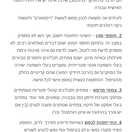
הם הדברים העיקריים וכמובן שלכל אחת יש את ההתייחסות
האישית עבורה.
לעיתים אני מוצאת לנכון ממש לעשות "ריסטארט" ולעשות
ניקוי רעלנים תזונתי.
2. תוספי מזון
– השינוי התזונתי חשוב, אך הוא לא מספיק
במצב זה. בתחום תוספי המזון ישנם דברים מופלאים רבים. לא
מספיק לדעת מה ליטול, חשוב לדעת גם איזה (איכות ורמת
פעילות) ובאיזה מינון. ישנם צמחים, תבלינים וחומרים טבעיים
בעלי השפעה אנטי-פטרייתית, ומוצרים בעלי השפעה ישירה
על המיקרוביום (הרכב חיידקי המעי) שהם קריטיים כחלק
מהטיפול. ההתאמה נעשית באופן אישי לכל אישה.
3. צמחי מרפא
– צמחים ותבלינים קוטלי פטריות עוצמתיים
ומחזקי מערכת חיסון כמו טבבויה, קופטיס, מור ועוד. צמחים
בעלי אפקט של חיטוי, צמחים שנותנים מענה לגורם (בין אם
יש צורך בהרגעה או איזון הורמונלי וכו').
4. התייחסות לנפש
בשיחות ודימיון מודרך. לרוב, המופע
הפיזי מקורו נפשי וניתן בטיפולי גוף-נפש להגיע לשורש