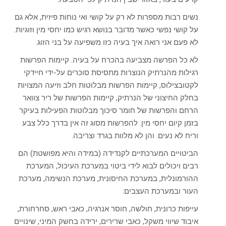
נשים רבות מספרות לא רק על קושי ואי נוחות פיזית, אלא גם
על קושי נפשי כאשר מדובר בנושא רגיש כמו יחסי מין וזוגיות.
לא פעם אני רואה איך בעיה כזו משפיעה על בני הזוג.
לא כל הפרשה מצביעה בהכרח על בעיה. קיימות הפרשות
רגילות מהנרתיק הנוצרות מתסיסת סוכרים על-ידי חיידקי
לקטובצילוס, קיימות הפרשות מבלוטות חלב וזיעה המצויות
בחלק החיצוני של הנרתיק, קיימות הפרשות של ריר צוואר
הרחם והפרשות של חומר סיכוך מבלוטות הפעילות בעיקר
בזמן קיום יחסי מין. להפרשות מסוג זה אין בדרך כלל צבע
וריח לא נעים. והן לא מלוות בגרד וצריבה.
הביטויים המערכתיים לקנדידה (במידה והיא מפושטת) הם
רבים ויכולים לבוא לידי ביטוי במערכת העיכול, המערכת
ההורמונלית, במערכת החיסונית, מערכת הנשימה, מערכת
העור ובמערכת העצבים:
עייפות כרונית, חולשה, חוסר אנרגיה, כאבי ראש, סחרחורת,
איבוד שיווי משקל, כאבי שרירים, ירידה בחשק המיני, שינויים