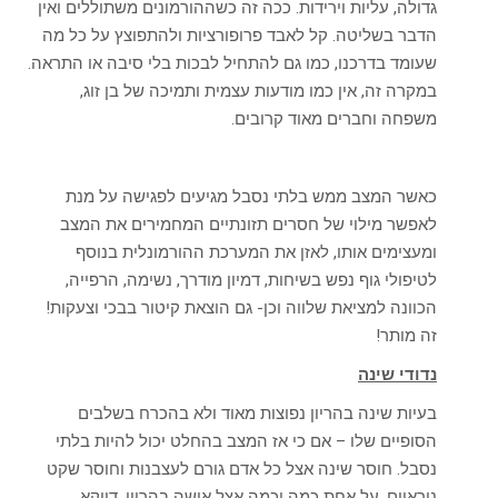
גדולה, עליות וירידות. ככה זה כשההורמונים משתוללים ואין
הדבר בשליטה. קל לאבד פרופורציות ולהתפוצץ על כל מה
שעומד בדרכנו, כמו גם להתחיל לבכות בלי סיבה או התראה.
במקרה זה, אין כמו מודעות עצמית ותמיכה של בן זוג,
משפחה וחברים מאוד קרובים.
כאשר המצב ממש בלתי נסבל מגיעים לפגישה על מנת
לאפשר מילוי של חסרים תזונתיים המחמירים את המצב
ומעצימים אותו, לאזן את המערכת ההורמונלית בנוסף
לטיפולי גוף נפש בשיחות, דמיון מודרך, נשימה, הרפייה,
הכוונה למציאת שלווה וכן- גם הוצאת קיטור בבכי וצעקות!
זה מותר!
נדודי שינה
בעיות שינה בהריון נפוצות מאוד ולא בהכרח בשלבים
הסופיים שלו – אם כי אז המצב בהחלט יכול להיות בלתי
נסבל. חוסר שינה אצל כל אדם גורם לעצבנות וחוסר שקט
נוראיים, על אחת כמה וכמה אצל אישה בהריון. דווקא