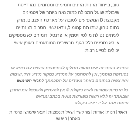
טוב, בייחוד מזונות מזינים וחמימים ומנחמים כמו דייסת
שיבולת שועל המכילה כמות נאה ביותר של ויטמינים
מקבוצת B המשפיעים לטובה על מערכת העצבים, מרק
כתום טחון, שתו תה קמומיל, וודאו שאין חסרים תזונתיים.
לעיתים נטילת מולטי ויטמין או פרנטל ודומיהם לא מספיקים
או לא נספגים כלל בגוף. תכשירים המותאמים באופן אישי
יכולים לסייע רבות.
המידע באתר זה אינו מהווה תחליף להתיעצות אישית עם רופא או
נטורופת מוסמך, אין להסתמך על המידע כמקור מידע יחיד, שימוש
ו/או צפיה בנתונים באתר מעידים על הסכמתך ל
תנאי השימוש
כל הזכויות שמורות לאיה ניקולא © אין להעתיק ולשכפל את התוכן
שבאתר זה ללא רשות מפורשת מאיה בכתב ומראש
פיתוח אתר על ידי יניב ניקולא
ראשי
|
חנות
|
אודות
|
צור קשר
|
שאלות נפוצות
|
תנאי שימוש ופרטיות
באתר
|
חיפוש