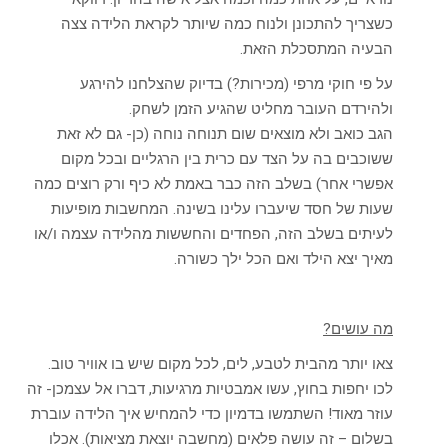
כשצריך להתכונן ולנוח כמה שיותר לקראת הלידה צצה
הבעיה המתסכלת הזאת.
על פי חוקי מרפי (מכירות?) בדיוק שהצלחנו להירגע
ולהירדם העובר מחליט שהגיע הזמן לשחק.
הגב כואב ולא מוצאים שום תנוחה נוחה (כן- גם לא זאת
ששוכבים בה על הצד עם כרית בין הרגליים ובכל מקום
אפשרי אחר) בשלב הזה כבר באמת לא כיף ורק רוצים כמה
שעות של חסד שיעברו עלינו בשינה. המחשבות מופיעות
לעיתים בשלב הזה, הפחדים והחששות מהלידה עצמה ו/או
מאיך יצא הילד ואם הכל ילך כשורה.
מה עושים?
צאו יותר מהבית לטבע, לים, לכל מקום שיש בו אוויר טוב.
לכו יחפות בחוץ, עשו אמבטיות מרגיעות, דברו אל עצמכן- זה
עוזר מאוד! השתמשו בדמיון כדי להמחיש איך הלידה עוברת
בשלום – זה עושה פלאים (מחשבה יוצאת מציאות). אכלו